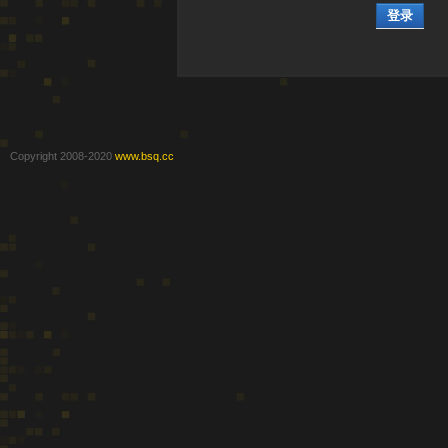
登录
Copyright 2008-2020
www.bsq.cc