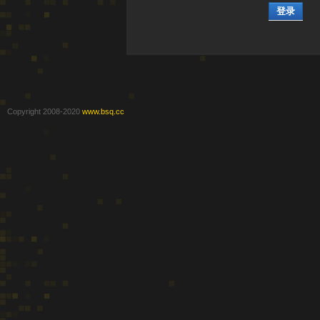
登录
Copyright 2008-2020
www.bsq.cc