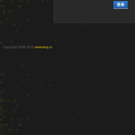
登录
Copyright 2008-2020
www.bsq.cc