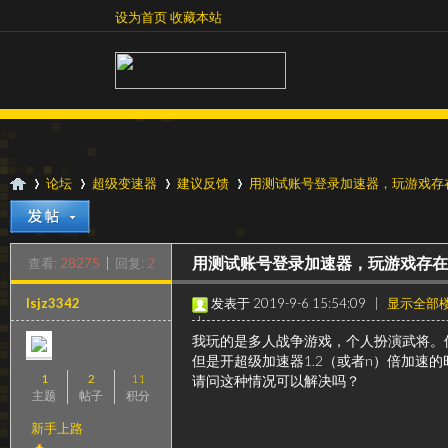
设为首页
收藏本站
设为首页
收藏本站
论坛
超级变速器
建议反馈
用测试账号登录加速器，玩游戏存在一
查看:
28275
|
回复:
2
用测试账号登录加速器，玩游戏存在
超
»
›
›
›
lsjz3342
发表于 2019-9-6 15:54:09
|
显示全部
|
阅读模式
我玩的是多人战争游戏，个人扮演武将。
但是开超级加速器1.2（或者n）倍加速
1
2
11
请问这种情况可以解决吗？
主题
帖子
积分
新手上路