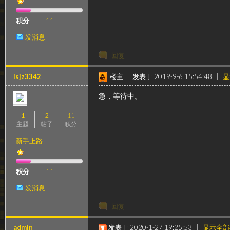
级
积分
11
发消息
回复
lsjz3342
楼主
|
发表于 2019-9-6 15:54:48
|
显
急，等待中。
变
1
2
11
主题
帖子
积分
新手上路
积分
11
发消息
回复
速
admin
发表于 2020-1-27 19:25:53
|
显示全部